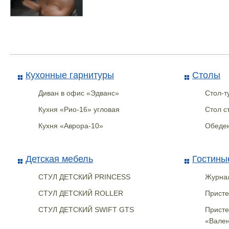
Призма 1.8, 1000Мм
Сейф-пакет с
328х485+50
Кухонные гарнитуры
Столы
Диван в офис «Эдванс»
Стол-т
Кухня «Рио-16» угловая
Стол с
Кухня «Аврора-10»
Обеден
Детская мебель
Гостины
СТУЛ ДЕТСКИЙ PRINCESS
Журнал
СТУЛ ДЕТСКИЙ ROLLER
Присте
СТУЛ ДЕТСКИЙ SWIFT GTS
Присте
«Вален