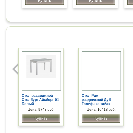
Купить
Купить
Стол раздвижной
Стол Рим
Столбург Айсберг-01
раздвижной Дуб
Белый
Галифакс табак
Мебель для
Туалетный стол
Ме
руководителя
Цена: 9743 руб.
«Орхидея 4.10»
Цена: 16418 руб.
ру
«Цезарь»
«Л
Купить
Купить
Цена: 32000 руб.
Цена: 8240 руб.
Купить
Купить