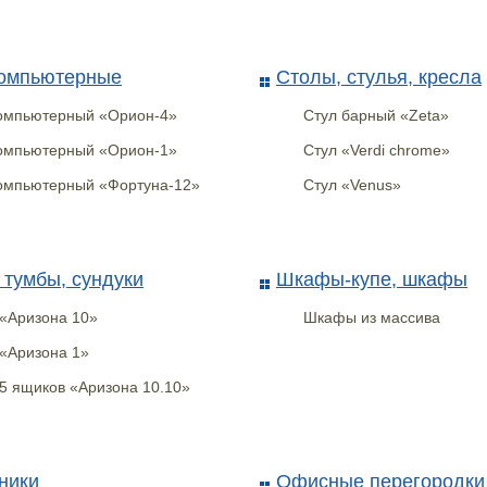
омпьютерные
Столы, стулья, кресла
омпьютерный «Орион-4»
Стул барный «Zeta»
омпьютерный «Орион-1»
Стул «Verdi chrome»
омпьютерный «Фортуна-12»
Стул «Venus»
 тумбы, сундуки
Шкафы-купе, шкафы
«Аризона 10»
Шкафы из массива
«Аризона 1»
5 ящиков «Аризона 10.10»
ники
Офисные перегородки