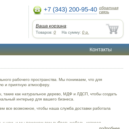
обратная
+7 (343) 200-95-40
связь
Ваша корзина
:
Товаров:
0
На сумму:
0
р.
Контакты
ьного рабочего пространства. Мы понимаем, что для
ную и приятную атмосферу.
, такие как натуральное дерево, МДФ и ЛДСП, чтобы создать
кальный интерьер для вашего бизнеса.
аем все возможное, чтобы наша служба доставки работала
ь к нам, и мы поможем вам выбрать мебель, которая
жность сделать свой бизнес еще более успешным с "Клен-
подробнее...