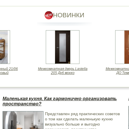
НОВИНКИ
чный 21/06
Межкомнатная дверь Lastella
Межкомнатна
товый
205 Дуб мокко
ДО Тем
Маленькая кухня. Как гармонично организовать
пространство?
Представлен ряд практических советов
о том как сделать маленькую кухню
визуально больше и выгодно