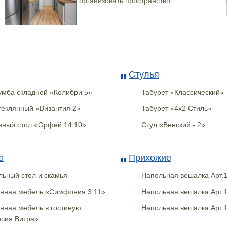
организовать пространство.
тандарт
Ключница НКЛС-40 с прозрачной
О
к/7
дверкой
Стулья
умба складной «Колибри 5»
Табурет «Классический»
теклянный «Византия 2»
Табурет «4x2 Стиль»
ный стол «Орфей 14.10»
Стул «Венский - 2»
е
Прихожие
ьный стол и скамья
Напольная вешалка Арт.1
нная мебель «Симфония 3.11»
Напольная вешалка Арт.1
нная мебель в гостиную
Напольная вешалка Арт.
сия Витра»