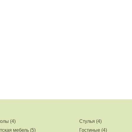
олы (4)
Стулья (4)
тская мебель (5)
Гостиные (4)