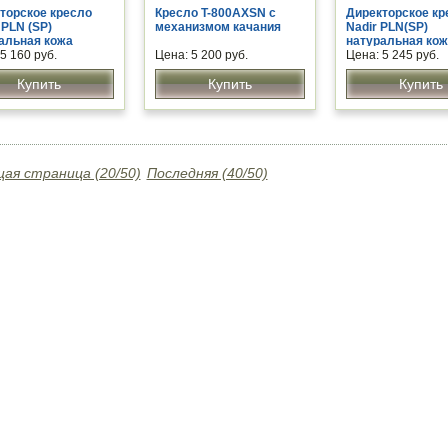
торское кресло
Кресло T-800AXSN с
Директорское кр
 PLN (SP)
механизмом качания
Nadir PLN(SP)
альная кожа
натуральная ко
5 160 руб.
Цена: 5 200 руб.
Цена: 5 245 руб.
Купить
Купить
Купить
ая страница (20/50)
Последняя (40/50)