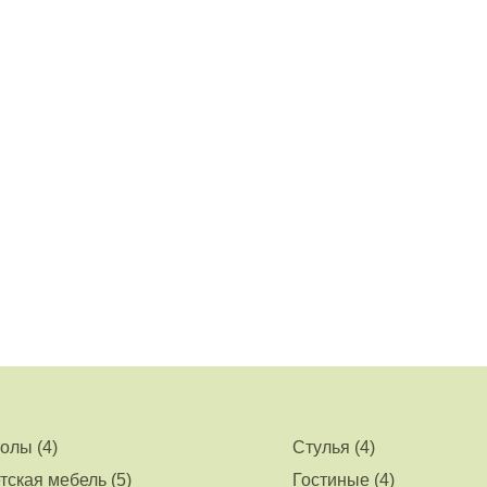
олы (4)
Стулья (4)
тская мебель (5)
Гостиные (4)