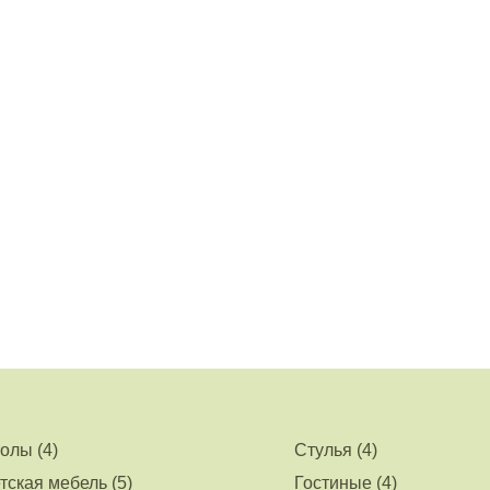
олы (4)
Стулья (4)
тская мебель (5)
Гостиные (4)